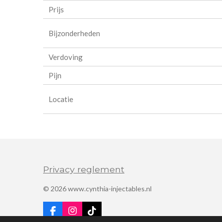
Prijs
Bijzonderheden
Verdoving
Pijn
Locatie
Privacy reglement
© 2026 www.cynthia-injectables.nl
F
I
T