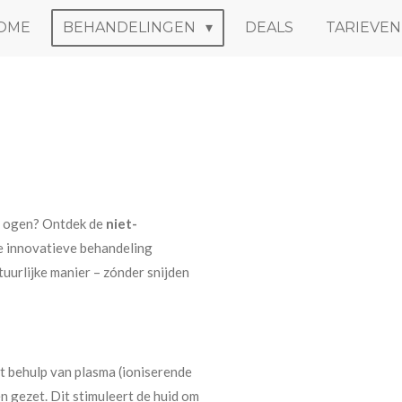
OME
BEHANDELINGEN
DEALS
TARIEVEN
de ogen? Ontdek de
niet-
 innovatieve behandeling
tuurlijke manier – zónder snijden
 behulp van plasma (ioniserende
n gezet. Dit stimuleert de huid om