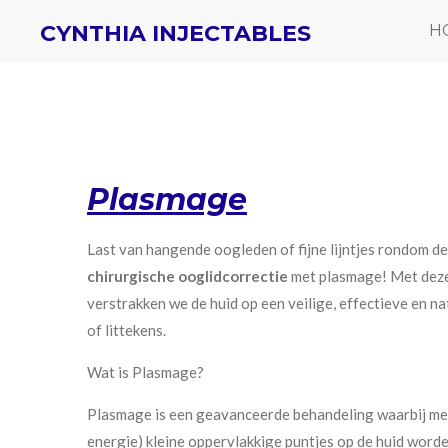
Ga
CYNTHIA INJECTABLES
H
direct
naar
de
hoofdinhoud
Plasmage
Last van hangende oogleden of fijne lijntjes rondom 
chirurgische ooglidcorrectie
met plasmage! Met deze
verstrakken we de huid op een veilige, effectieve en na
of littekens.
Wat is Plasmage?
Plasmage is een geavanceerde behandeling waarbij met
energie) kleine oppervlakkige puntjes op de huid worde