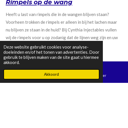
Rimpels op de wang
Heeft u last van rimpels die in de wangen blijven staan?
Voorheen trokken de rimpels er alleen in bij het lachen maar
nu blijven ze staan in de huid? Bij Cynthia Injectables vullen
wij de rimpels voor u op zodanig dat de lijnen weg zijn en uw
wangen er weer net als vroeger uitzien.
Deze website gebruikt cookies voor analyse-
doeleinden en/of het tonen van advertenties. Door
gebruik te blijven maken van de site gaat u hiermee
akkoord.
Akkoord
Privacy reglement
E-mailadres
Telefoonnummer
© 2026 www.cynthia-injectables.nl
F
I
T
a
n
i
c
s
k
e
t
T
b
a
o
o
g
k